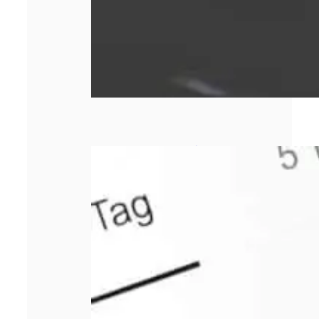
Comment bien
choisir sa
responsabilité
civile
professionnelle ?