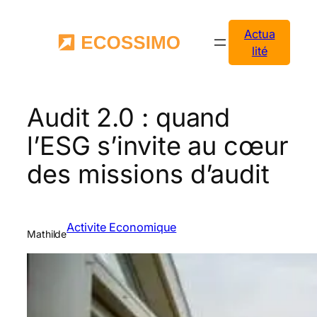
Aller
au
Actua
contenu
lité
Audit 2.0 : quand
l’ESG s’invite au cœur
des missions d’audit
Activite Economique
Mathilde