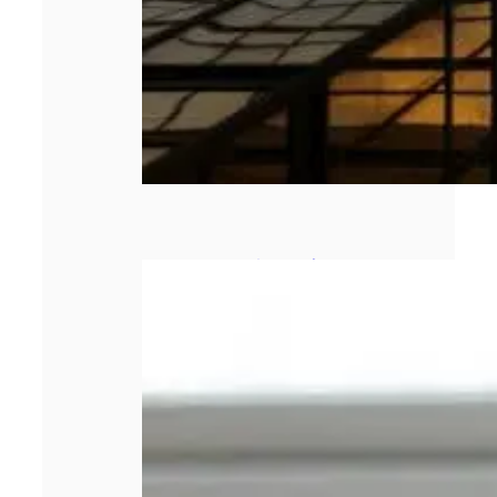
Combien coûte
un rachat de
crédit propriétaire
?