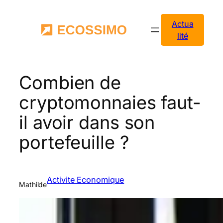
Aller
au
Actua
contenu
lité
Combien de
cryptomonnaies faut-
il avoir dans son
portefeuille ?
Activite Economique
Mathilde