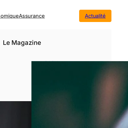
onomique
Assurance
Actualité
Le Magazine
SASU : tout
comprendre
avant de
créer votre
entreprise