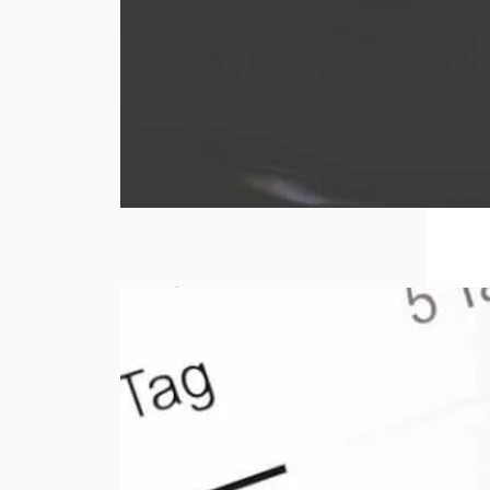
Comment
bien choisir
sa
responsabili
té civile
professionn
elle ?