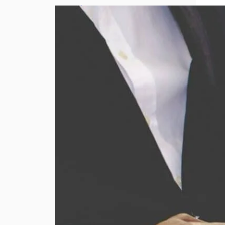
Comment
obtenir le
meilleur prix
lors d’un
rachat d’or ?