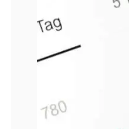
Comment bien
choisir sa
responsabilité
civile
professionnelle ?