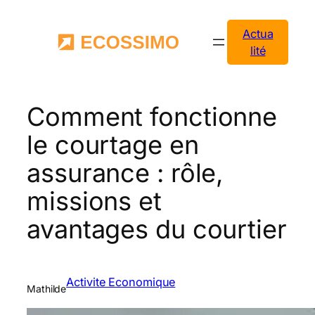
Aller
au
Actua
contenu
lité
Comment fonctionne
le courtage en
assurance : rôle,
missions et
avantages du courtier
Activite Economique
Mathilde