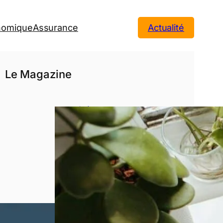
onomique
Assurance
Actualité
Le Magazine
3 étapes
avant de se
lancer dans
un crédit