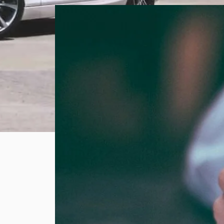
SASU : tout
comprendre
avant de
créer votre
entreprise