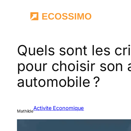
Aller
au
contenu
Quels sont les cr
pour choisir son
automobile ?
Activite Economique
Mathilde