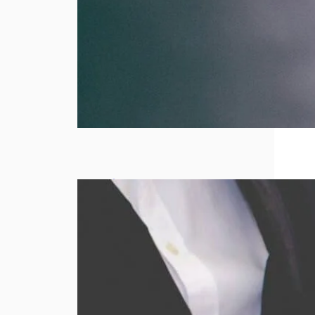
Comment
obtenir le
meilleur prix
lors d’un
rachat d’or ?