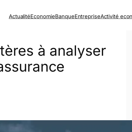
Actualité
Economie
Banque
Entreprise
Activité ec
itères à analyser
 assurance