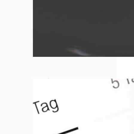
Comment
bien choisir
sa
responsabili
té civile
professionn
elle ?