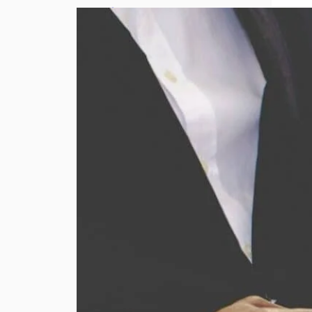
Comment
obtenir le
meilleur prix
lors d’un
rachat d’or ?