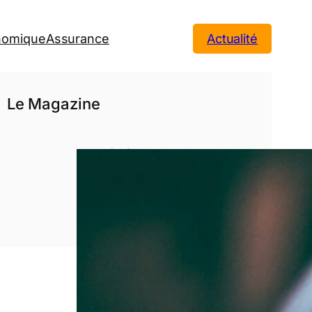
onomique
Assurance
Actualité
Le Magazine
SASU : tout
comprendre
avant de
créer votre
entreprise