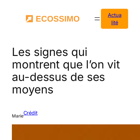
Aller
au
Actua
contenu
lité
Les signes qui
montrent que l’on vit
au-dessus de ses
moyens
Crédit
Marie