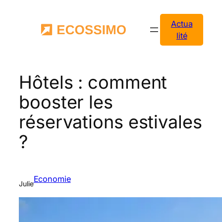
Aller
au
Actua
contenu
lité
Hôtels : comment
booster les
réservations estivales
?
Economie
Julie