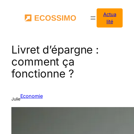
Aller
au
Actua
contenu
lité
Livret d’épargne :
comment ça
fonctionne ?
Economie
Julie