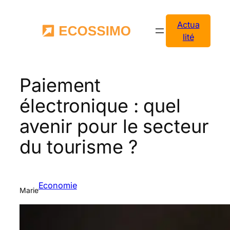
Aller
au
Actua
contenu
lité
Paiement
électronique : quel
avenir pour le secteur
du tourisme ?
Economie
Marie