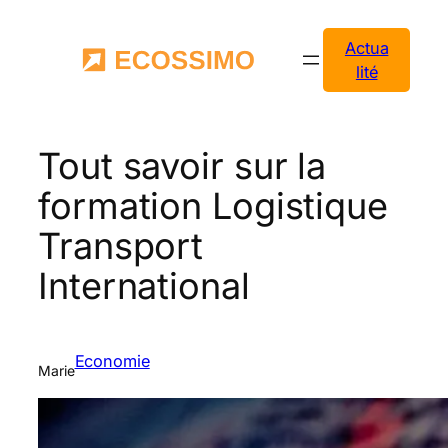
Aller
au
Actua
contenu
lité
Tout savoir sur la
formation Logistique
Transport
International
Economie
Marie