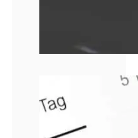
Comment bien
choisir sa
responsabilité
civile
professionnelle ?