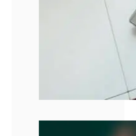
SASU : tout
comprendre
avant de créer