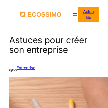
Aller
au
Actua
contenu
lité
Astuces pour créer
son entreprise
Entreprise
igloo