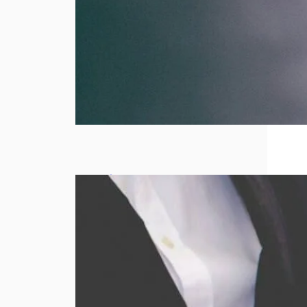
Comment
obtenir le
meilleur prix
lors d’un
rachat d’or ?