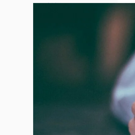
SASU : tout
comprendre
avant de
créer votre
entreprise