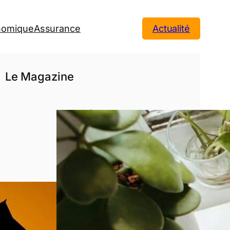
onomique
Assurance
Actualité
Le Magazine
3 étapes
avant de se
lancer dans
un crédit