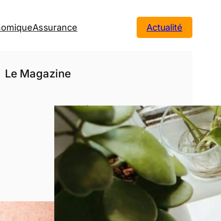
onomique
Assurance
Actualité
Le Magazine
3 étapes
avant de se
lancer dans
un crédit