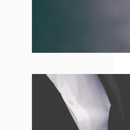
Comment
obtenir le
meilleur prix
lors d’un
rachat d’or ?