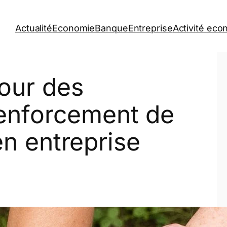
Actualité
Economie
Banque
Entreprise
Activité ec
pour des
enforcement de
en entreprise