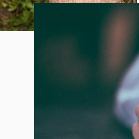
SASU : tout
comprendre
avant de
créer votre
entreprise